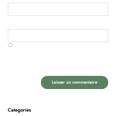
Website
Enregistrer mon nom, mon e-mail et mon site
dans le navigateur pour mon prochain
commentaire.
Categories