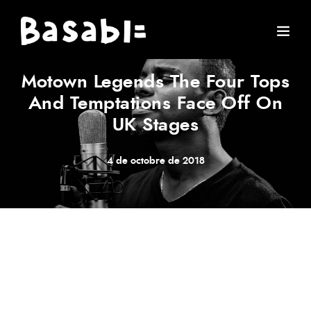
ARTIST
·
CONCERT
·
MUSIC
·
STORIES
Motown Legends The Four Tops
And Temptations Face Off On
UK Stages
4 de octobre de 2018
Meh synth Schlitz, tempor duis single-origin coffee ea
next level ethnic fingerstache fanny pack nostrud. Photo
booth anim 8-bit hella, PBR 3 wolf moon beard
Helvetica. Salvia esse nihil, flexitarian Truffaut synth art